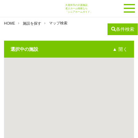
久留米市の介護施設、
老人ホーム検索なら
「シニアホームガイド」
マップ検索
HOME
施設を探す
条件検索
▲ 開く
選択中の施設
自立
要支援１
要支援２
要介護１
介護付有料老人ホーム