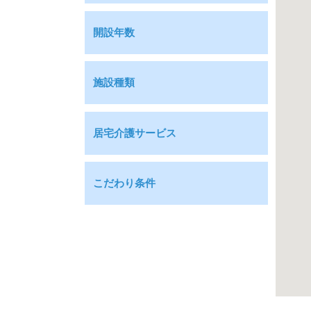
開設年数
自立
要支援１
施設種類
要支援２
要介護１
介護付有料老人ホーム
居宅介護サービス
要介護２
住宅型有料老人ホーム
訪問介護
要介護３
サービス付き高齢者向け住宅
こだわり条件
訪問看護
要介護４
グループホーム
入居金０円
居宅介護事業所
要介護５
シニア向け分譲マンション
２４時間介護士常駐
福祉用具貸与・販売
認知症相談可
高齢者住宅
特別食対応可
小規模多機能型居宅介護
ケアハウス
２４時間看護師常駐
デイケアサービス